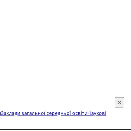
×
и
Заклади загальної середньої освіти
Наукові