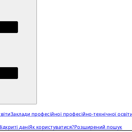
віти
Заклади професійної професійно-технічної освіт
Відкриті дані
Як користуватися?
Розширений пошук