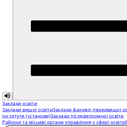
Заклади освіти
Заклади вищої освіти
Заклади фахової передвищої ос
інститути (установи)
Заклади післядипломної освіти
Районні та місцеві органи управління у сфері освіти