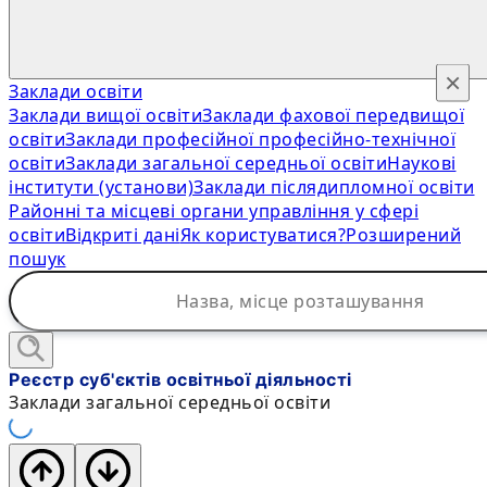
×
Заклади освіти
Заклади вищої освіти
Заклади фахової передвищої
освіти
Заклади професійної професійно-технічної
освіти
Заклади загальної середньої освіти
Наукові
інститути (установи)
Заклади післядипломної освіти
Районні та місцеві органи управління у сфері
освіти
Відкриті дані
Як користуватися?
Розширений
пошук
Реєстр суб'єктів освітньої діяльності
Заклади загальної середньої освіти