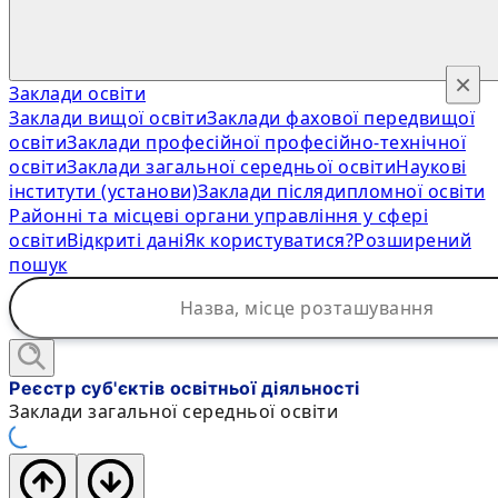
×
Заклади освіти
Заклади вищої освіти
Заклади фахової передвищої
освіти
Заклади професійної професійно-технічної
освіти
Заклади загальної середньої освіти
Наукові
інститути (установи)
Заклади післядипломної освіти
Районні та місцеві органи управління у сфері
освіти
Відкриті дані
Як користуватися?
Розширений
пошук
Реєстр суб'єктів освітньої діяльності
Заклади загальної середньої освіти