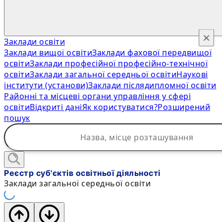
×
Заклади освіти
Заклади вищої освіти
Заклади фахової передвищої
освіти
Заклади професійної професійно-технічної
освіти
Заклади загальної середньої освіти
Наукові
інститути (установи)
Заклади післядипломної освіти
Районні та місцеві органи управління у сфері
освіти
Відкриті дані
Як користуватися?
Розширений
пошук
Реєстр суб'єктів освітньої діяльності
Заклади загальної середньої освіти