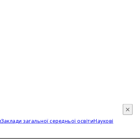
×
и
Заклади загальної середньої освіти
Наукові