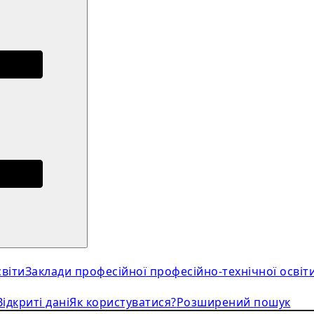
віти
Заклади професійної професійно-технічної освіт
Відкриті дані
Як користуватися?
Розширений пошук