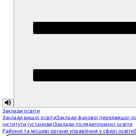
Заклади освіти
Заклади вищої освіти
Заклади фахової передвищої ос
інститути (установи)
Заклади післядипломної освіти
Районні та місцеві органи управління у сфері освіти