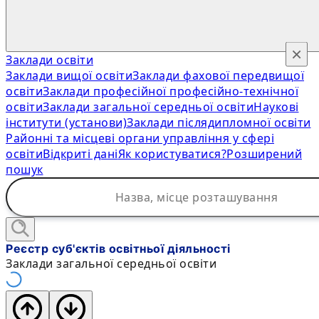
×
Заклади освіти
Заклади вищої освіти
Заклади фахової передвищої
освіти
Заклади професійної професійно-технічної
освіти
Заклади загальної середньої освіти
Наукові
інститути (установи)
Заклади післядипломної освіти
Районні та місцеві органи управління у сфері
освіти
Відкриті дані
Як користуватися?
Розширений
пошук
Реєстр суб'єктів освітньої діяльності
Заклади загальної середньої освіти