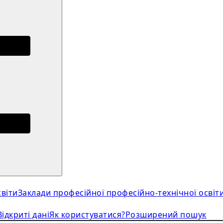
віти
Заклади професійної професійно-технічної освіт
Відкриті дані
Як користуватися?
Розширений пошук