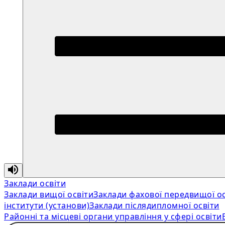
Заклади освіти
Заклади вищої освіти
Заклади фахової передвищої ос
інститути (установи)
Заклади післядипломної освіти
Районні та місцеві органи управління у сфері освіти