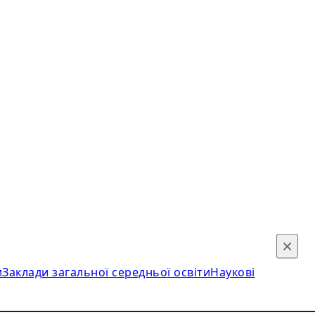
×
и
Заклади загальної середньої освіти
Наукові