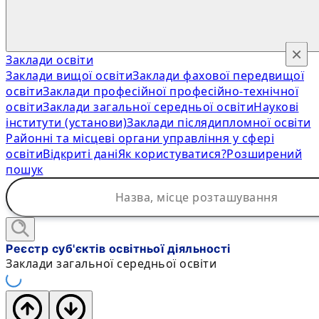
×
Заклади освіти
Заклади вищої освіти
Заклади фахової передвищої
освіти
Заклади професійної професійно-технічної
освіти
Заклади загальної середньої освіти
Наукові
інститути (установи)
Заклади післядипломної освіти
Районні та місцеві органи управління у сфері
освіти
Відкриті дані
Як користуватися?
Розширений
пошук
Реєстр суб'єктів освітньої діяльності
Заклади загальної середньої освіти