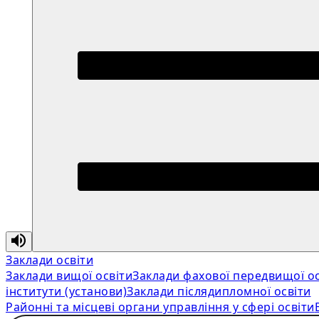
Заклади освіти
Заклади вищої освіти
Заклади фахової передвищої ос
інститути (установи)
Заклади післядипломної освіти
Районні та місцеві органи управління у сфері освіти