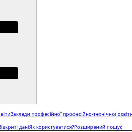
віти
Заклади професійної професійно-технічної освіт
Відкриті дані
Як користуватися?
Розширений пошук