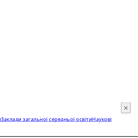
×
и
Заклади загальної середньої освіти
Наукові