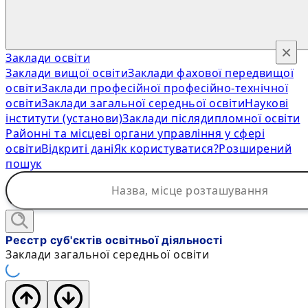
×
Заклади освіти
Заклади вищої освіти
Заклади фахової передвищої
освіти
Заклади професійної професійно-технічної
освіти
Заклади загальної середньої освіти
Наукові
інститути (установи)
Заклади післядипломної освіти
Районні та місцеві органи управління у сфері
освіти
Відкриті дані
Як користуватися?
Розширений
пошук
Реєстр суб'єктів освітньої діяльності
Заклади загальної середньої освіти