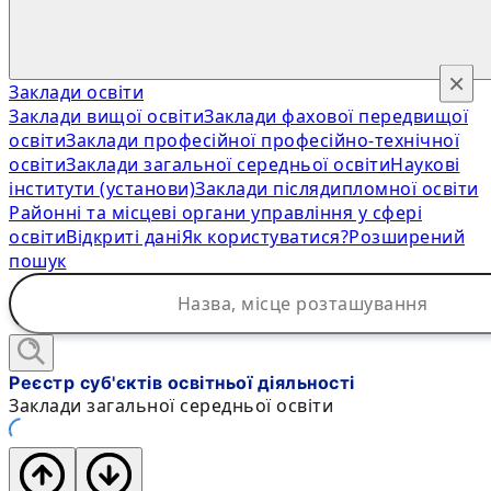
×
Заклади освіти
Заклади вищої освіти
Заклади фахової передвищої
освіти
Заклади професійної професійно-технічної
освіти
Заклади загальної середньої освіти
Наукові
інститути (установи)
Заклади післядипломної освіти
Районні та місцеві органи управління у сфері
освіти
Відкриті дані
Як користуватися?
Розширений
пошук
Реєстр суб'єктів освітньої діяльності
Заклади загальної середньої освіти