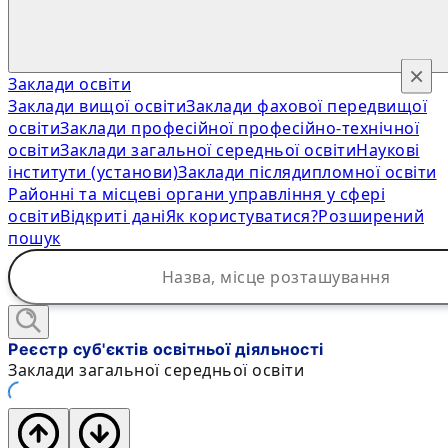
×
Заклади освіти
Заклади вищої освіти
Заклади фахової передвищої
освіти
Заклади професійної професійно-технічної
освіти
Заклади загальної середньої освіти
Наукові
інститути (установи)
Заклади післядипломної освіти
Районні та місцеві органи управління у сфері
освіти
Відкриті дані
Як користуватися?
Розширений
пошук
Реєстр суб'єктів освітньої діяльності
Заклади загальної середньої освіти