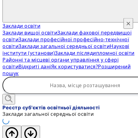
×
Заклади освіти
Заклади вищої освіти
Заклади фахової передвищої
освіти
Заклади професійної професійно-технічної
освіти
Заклади загальної середньої освіти
Наукові
інститути (установи)
Заклади післядипломної освіти
Районні та місцеві органи управління у сфері
освіти
Відкриті дані
Як користуватися?
Розширений
пошук
Реєстр суб'єктів освітньої діяльності
Заклади загальної середньої освіти