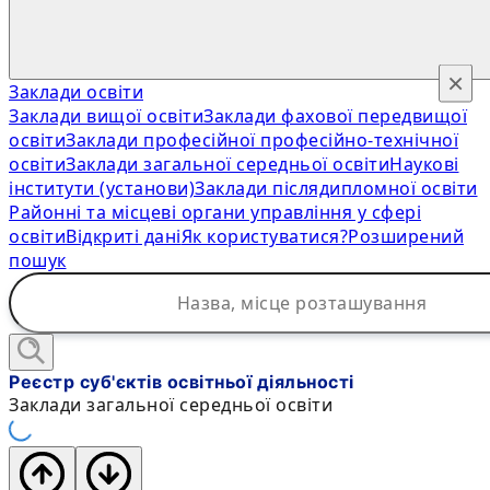
×
Заклади освіти
Заклади вищої освіти
Заклади фахової передвищої
освіти
Заклади професійної професійно-технічної
освіти
Заклади загальної середньої освіти
Наукові
інститути (установи)
Заклади післядипломної освіти
Районні та місцеві органи управління у сфері
освіти
Відкриті дані
Як користуватися?
Розширений
пошук
Реєстр суб'єктів освітньої діяльності
Заклади загальної середньої освіти