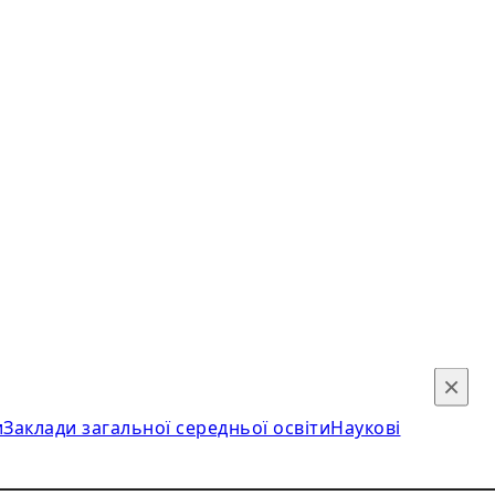
×
и
Заклади загальної середньої освіти
Наукові