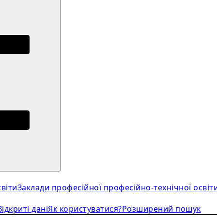
віти
Заклади професійної професійно-технічної освіт
Відкриті дані
Як користуватися?
Розширений пошук