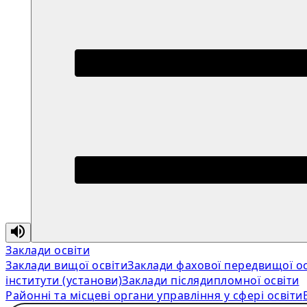
Заклади освіти
Заклади вищої освіти
Заклади фахової передвищої ос
інститути (установи)
Заклади післядипломної освіти
Районні та місцеві органи управління у сфері освіти