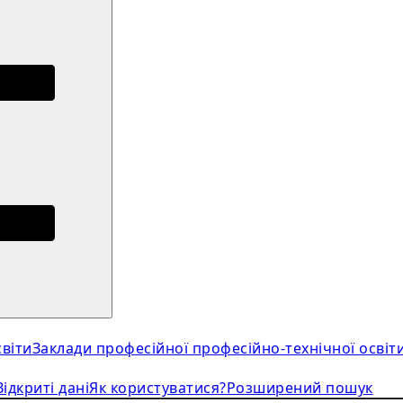
віти
Заклади професійної професійно-технічної освіт
Відкриті дані
Як користуватися?
Розширений пошук