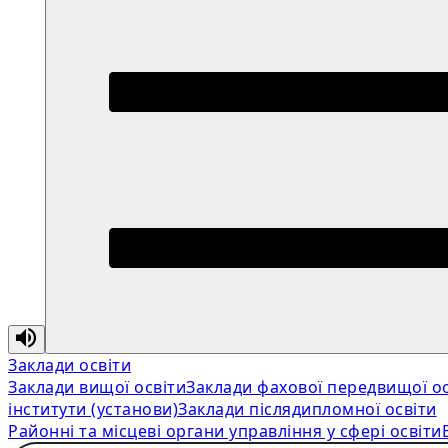
Заклади освіти
Заклади вищої освіти
Заклади фахової передвищої ос
інститути (установи)
Заклади післядипломної освіти
Районні та місцеві органи управління у сфері освіти