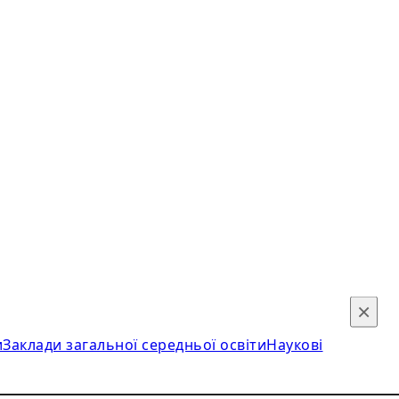
×
и
Заклади загальної середньої освіти
Наукові