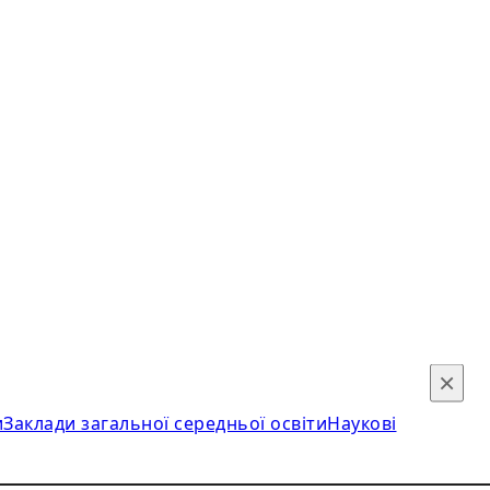
×
и
Заклади загальної середньої освіти
Наукові