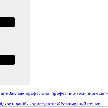
віти
Заклади професійної професійно-технічної освіт
Відкриті дані
Як користуватися?
Розширений пошук