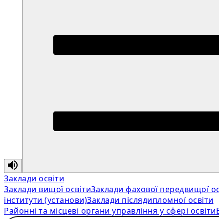
Заклади освіти
Заклади вищої освіти
Заклади фахової передвищої ос
інститути (установи)
Заклади післядипломної освіти
Районні та місцеві органи управління у сфері освіти