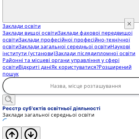
×
Заклади освіти
Заклади вищої освіти
Заклади фахової передвищої
освіти
Заклади професійної професійно-технічної
освіти
Заклади загальної середньої освіти
Наукові
інститути (установи)
Заклади післядипломної освіти
Районні та місцеві органи управління у сфері
освіти
Відкриті дані
Як користуватися?
Розширений
пошук
Реєстр суб'єктів освітньої діяльності
Заклади загальної середньої освіти