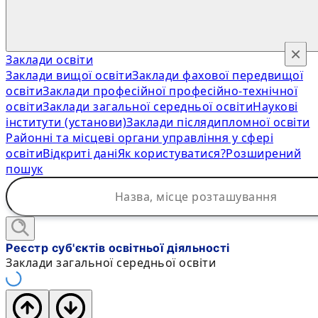
×
Заклади освіти
Заклади вищої освіти
Заклади фахової передвищої
освіти
Заклади професійної професійно-технічної
освіти
Заклади загальної середньої освіти
Наукові
інститути (установи)
Заклади післядипломної освіти
Районні та місцеві органи управління у сфері
освіти
Відкриті дані
Як користуватися?
Розширений
пошук
Реєстр суб'єктів освітньої діяльності
Заклади загальної середньої освіти