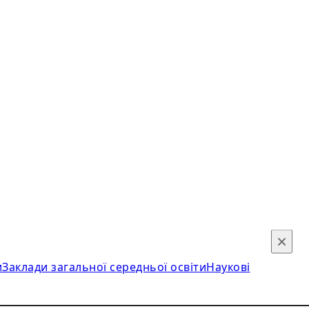
×
и
Заклади загальної середньої освіти
Наукові