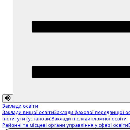
Заклади освіти
Заклади вищої освіти
Заклади фахової передвищої ос
інститути (установи)
Заклади післядипломної освіти
Районні та місцеві органи управління у сфері освіти