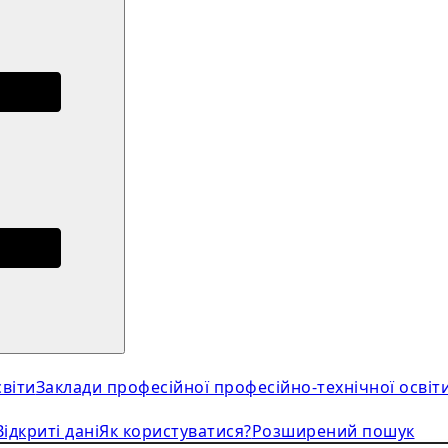
віти
Заклади професійної професійно-технічної освіт
Відкриті дані
Як користуватися?
Розширений пошук