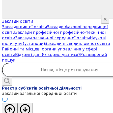
×
Заклади освіти
Заклади вищої освіти
Заклади фахової передвищої
освіти
Заклади професійної професійно-технічної
освіти
Заклади загальної середньої освіти
Наукові
інститути (установи)
Заклади післядипломної освіти
Районні та місцеві органи управління у сфері
освіти
Відкриті дані
Як користуватися?
Розширений
пошук
Реєстр суб'єктів освітньої діяльності
Заклади загальної середньої освіти