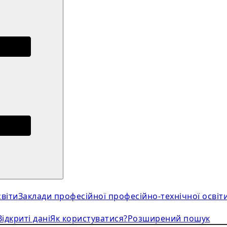
віти
Заклади професійної професійно-технічної освіт
Відкриті дані
Як користуватися?
Розширений пошук