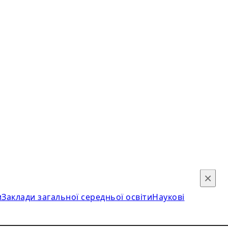
×
и
Заклади загальної середньої освіти
Наукові