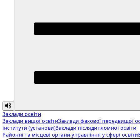
Заклади освіти
Заклади вищої освіти
Заклади фахової передвищої ос
інститути (установи)
Заклади післядипломної освіти
Районні та місцеві органи управління у сфері освіти