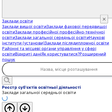
×
Заклади освіти
Заклади вищої освіти
Заклади фахової передвищої
освіти
Заклади професійної професійно-технічної
освіти
Заклади загальної середньої освіти
Наукові
інститути (установи)
Заклади післядипломної освіти
Районні та місцеві органи управління у сфері
освіти
Відкриті дані
Як користуватися?
Розширений
пошук
Реєстр суб'єктів освітньої діяльності
Заклади загальної середньої освіти