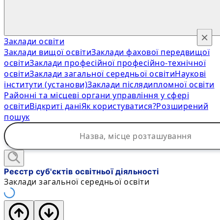
×
Заклади освіти
Заклади вищої освіти
Заклади фахової передвищої
освіти
Заклади професійної професійно-технічної
освіти
Заклади загальної середньої освіти
Наукові
інститути (установи)
Заклади післядипломної освіти
Районні та місцеві органи управління у сфері
освіти
Відкриті дані
Як користуватися?
Розширений
пошук
Реєстр суб'єктів освітньої діяльності
Заклади загальної середньої освіти