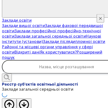
×
Заклади освіти
Заклади вищої освіти
Заклади фахової передвищої
освіти
Заклади професійної професійно-технічної
освіти
Заклади загальної середньої освіти
Наукові
інститути (установи)
Заклади післядипломної освіти
Районні та місцеві органи управління у сфері
освіти
Відкриті дані
Як користуватися?
Розширений
пошук
Реєстр суб'єктів освітньої діяльності
Заклади загальної середньої освіти