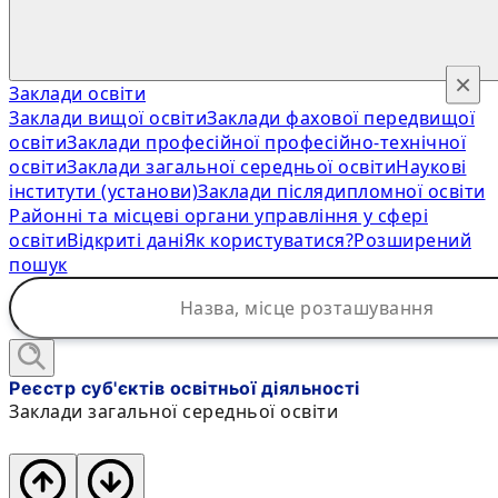
×
Заклади освіти
Заклади вищої освіти
Заклади фахової передвищої
освіти
Заклади професійної професійно-технічної
освіти
Заклади загальної середньої освіти
Наукові
інститути (установи)
Заклади післядипломної освіти
Районні та місцеві органи управління у сфері
освіти
Відкриті дані
Як користуватися?
Розширений
пошук
Реєстр суб'єктів освітньої діяльності
Заклади загальної середньої освіти