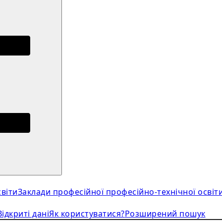
віти
Заклади професійної професійно-технічної освіт
Відкриті дані
Як користуватися?
Розширений пошук