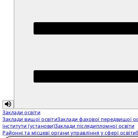
Заклади освіти
Заклади вищої освіти
Заклади фахової передвищої ос
інститути (установи)
Заклади післядипломної освіти
Районні та місцеві органи управління у сфері освіти