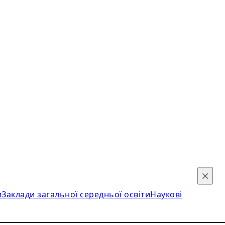
×
и
Заклади загальної середньої освіти
Наукові