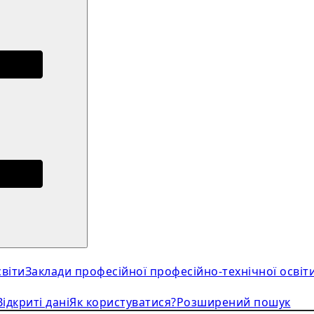
віти
Заклади професійної професійно-технічної освіт
Відкриті дані
Як користуватися?
Розширений пошук