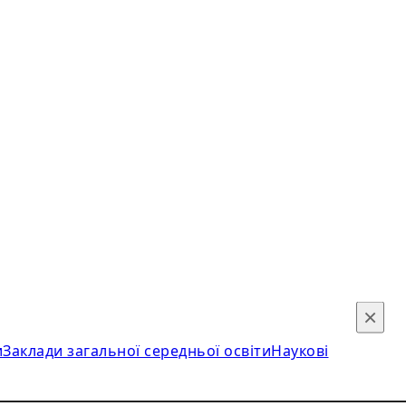
×
и
Заклади загальної середньої освіти
Наукові