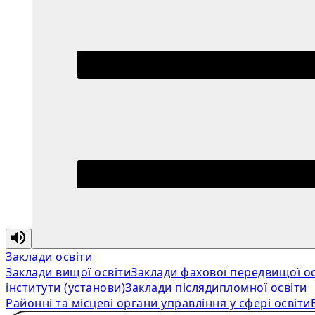
Заклади освіти
Заклади вищої освіти
Заклади фахової передвищої ос
інститути (установи)
Заклади післядипломної освіти
Районні та місцеві органи управління у сфері освіти