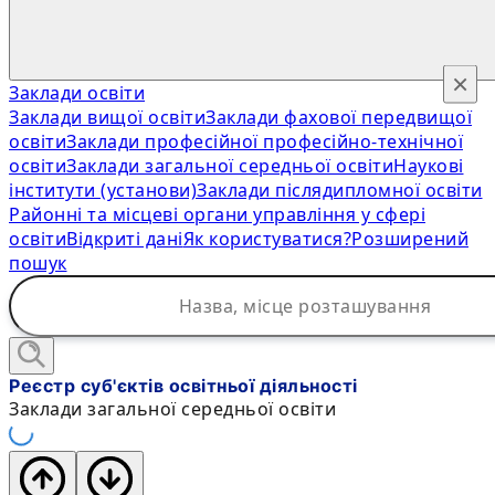
×
Заклади освіти
Заклади вищої освіти
Заклади фахової передвищої
освіти
Заклади професійної професійно-технічної
освіти
Заклади загальної середньої освіти
Наукові
інститути (установи)
Заклади післядипломної освіти
Районні та місцеві органи управління у сфері
освіти
Відкриті дані
Як користуватися?
Розширений
пошук
Реєстр суб'єктів освітньої діяльності
Заклади загальної середньої освіти