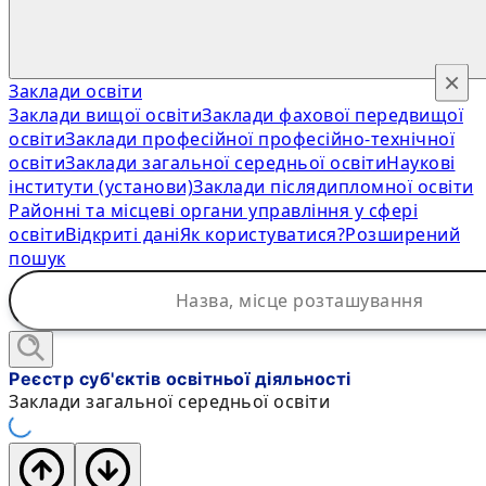
×
Заклади освіти
Заклади вищої освіти
Заклади фахової передвищої
освіти
Заклади професійної професійно-технічної
освіти
Заклади загальної середньої освіти
Наукові
інститути (установи)
Заклади післядипломної освіти
Районні та місцеві органи управління у сфері
освіти
Відкриті дані
Як користуватися?
Розширений
пошук
Реєстр суб'єктів освітньої діяльності
Заклади загальної середньої освіти