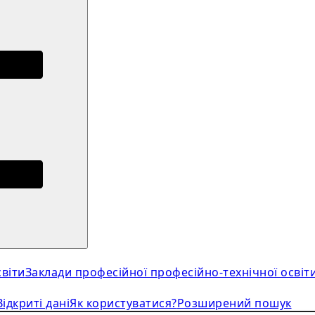
віти
Заклади професійної професійно-технічної освіт
Відкриті дані
Як користуватися?
Розширений пошук