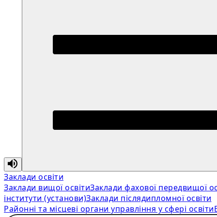
Заклади освіти
Заклади вищої освіти
Заклади фахової передвищої ос
інститути (установи)
Заклади післядипломної освіти
Районні та місцеві органи управління у сфері освіти