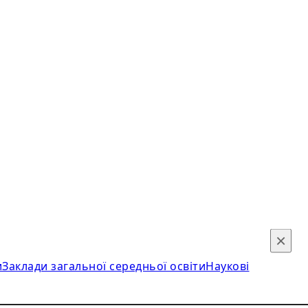
×
и
Заклади загальної середньої освіти
Наукові