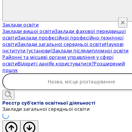
×
Заклади освіти
Заклади вищої освіти
Заклади фахової передвищої
освіти
Заклади професійної професійно-технічної
освіти
Заклади загальної середньої освіти
Наукові
інститути (установи)
Заклади післядипломної освіти
Районні та місцеві органи управління у сфері
освіти
Відкриті дані
Як користуватися?
Розширений
пошук
Реєстр суб'єктів освітньої діяльності
Заклади загальної середньої освіти