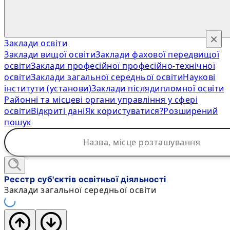
×
Заклади освіти
Заклади вищої освіти
Заклади фахової передвищої
освіти
Заклади професійної професійно-технічної
освіти
Заклади загальної середньої освіти
Наукові
інститути (установи)
Заклади післядипломної освіти
Районні та місцеві органи управління у сфері
освіти
Відкриті дані
Як користуватися?
Розширений
пошук
Реєстр суб'єктів освітньої діяльності
Заклади загальної середньої освіти