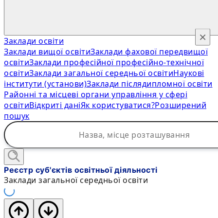
×
Заклади освіти
Заклади вищої освіти
Заклади фахової передвищої
освіти
Заклади професійної професійно-технічної
освіти
Заклади загальної середньої освіти
Наукові
інститути (установи)
Заклади післядипломної освіти
Районні та місцеві органи управління у сфері
освіти
Відкриті дані
Як користуватися?
Розширений
пошук
Реєстр суб'єктів освітньої діяльності
Заклади загальної середньої освіти