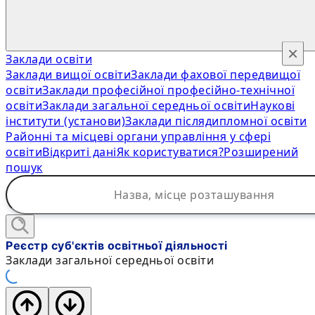
×
Заклади освіти
Заклади вищої освіти
Заклади фахової передвищої
освіти
Заклади професійної професійно-технічної
освіти
Заклади загальної середньої освіти
Наукові
інститути (установи)
Заклади післядипломної освіти
Районні та місцеві органи управління у сфері
освіти
Відкриті дані
Як користуватися?
Розширений
пошук
Реєстр суб'єктів освітньої діяльності
Заклади загальної середньої освіти