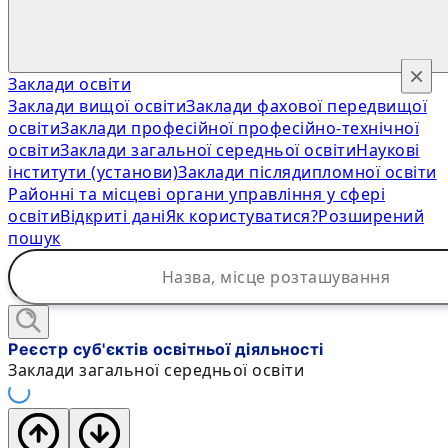
×
Заклади освіти
Заклади вищої освіти
Заклади фахової передвищої
освіти
Заклади професійної професійно-технічної
освіти
Заклади загальної середньої освіти
Наукові
інститути (установи)
Заклади післядипломної освіти
Районні та місцеві органи управління у сфері
освіти
Відкриті дані
Як користуватися?
Розширений
пошук
Реєстр суб'єктів освітньої діяльності
Заклади загальної середньої освіти