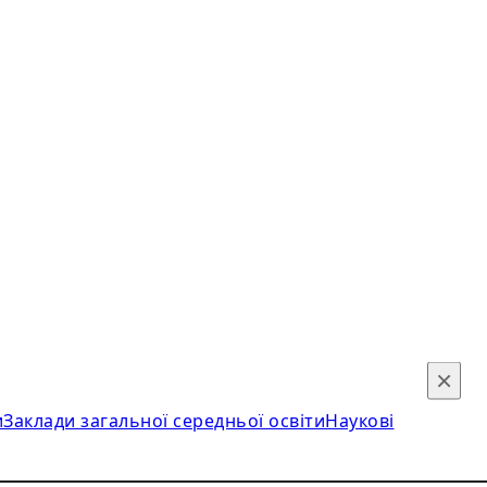
×
и
Заклади загальної середньої освіти
Наукові