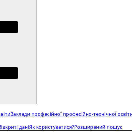
віти
Заклади професійної професійно-технічної освіт
Відкриті дані
Як користуватися?
Розширений пошук