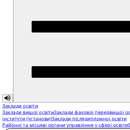
Заклади освіти
Заклади вищої освіти
Заклади фахової передвищої ос
інститути (установи)
Заклади післядипломної освіти
Районні та місцеві органи управління у сфері освіти