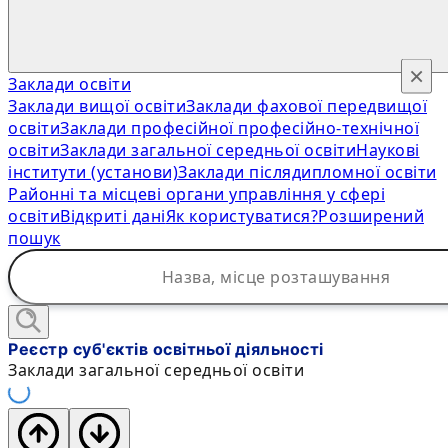
×
Заклади освіти
Заклади вищої освіти
Заклади фахової передвищої
освіти
Заклади професійної професійно-технічної
освіти
Заклади загальної середньої освіти
Наукові
інститути (установи)
Заклади післядипломної освіти
Районні та місцеві органи управління у сфері
освіти
Відкриті дані
Як користуватися?
Розширений
пошук
Реєстр суб'єктів освітньої діяльності
Заклади загальної середньої освіти