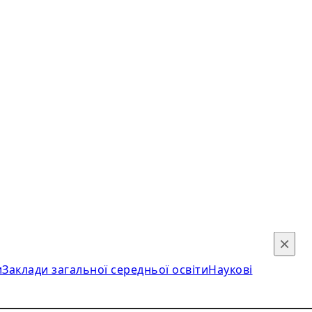
×
и
Заклади загальної середньої освіти
Наукові