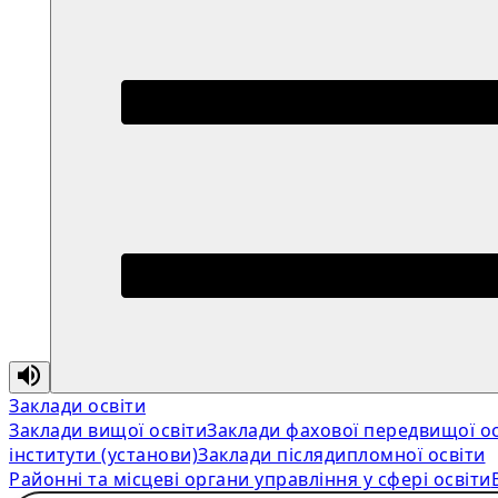
Заклади освіти
Заклади вищої освіти
Заклади фахової передвищої ос
інститути (установи)
Заклади післядипломної освіти
Районні та місцеві органи управління у сфері освіти