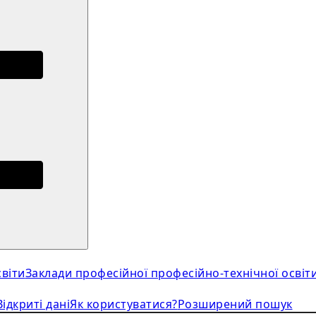
віти
Заклади професійної професійно-технічної освіт
Відкриті дані
Як користуватися?
Розширений пошук