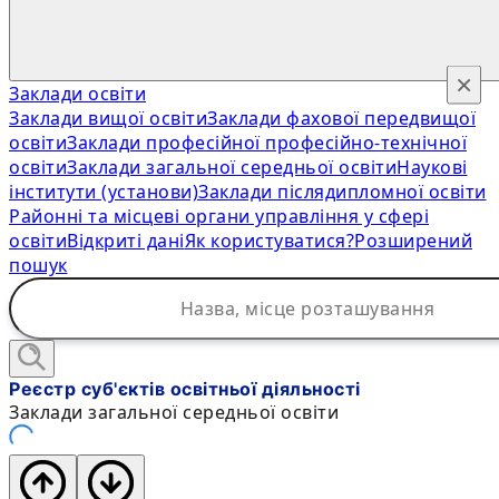
×
Заклади освіти
Заклади вищої освіти
Заклади фахової передвищої
освіти
Заклади професійної професійно-технічної
освіти
Заклади загальної середньої освіти
Наукові
інститути (установи)
Заклади післядипломної освіти
Районні та місцеві органи управління у сфері
освіти
Відкриті дані
Як користуватися?
Розширений
пошук
Реєстр суб'єктів освітньої діяльності
Заклади загальної середньої освіти