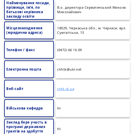
Найменування посади,
прізвище, ім’я, по
В.о. директора Серватинський Микола
батькові керівника
Миколайович
закладу освіти
Місцезнаходження
18029, Черкаська обл., м. Черкаси, вул.
(юридична адреса)
Сумгаїтська, 13
Телефон / факс
(0472) 66 16 09
Електронна пошта
chhtk@ukr.net
Веб-сайт
chtk.ck.ua
Військова кафедра
Ні
Заклад бере участь в
програмі державних
Ні
грантів на здобуття