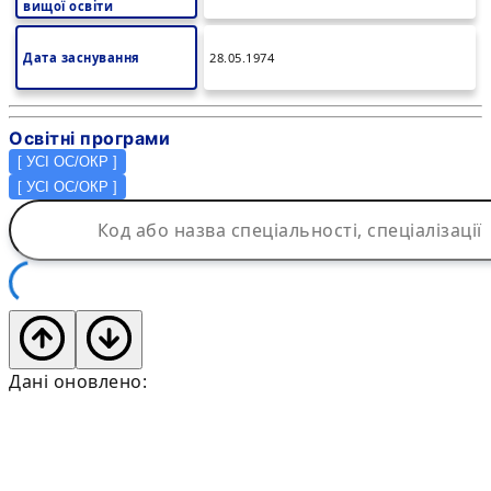
вищої освіти
Дата заснування
28.05.1974
Освітні програми
[
УСІ ОС/ОКР
]
[
УСІ ОС/ОКР
]
Дані оновлено: