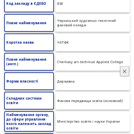
Код закладу в ЄДЕБО
836
Черкаський художньо-технічний
Повне найменування
фаховий коледж
Коротка назва
ЧХТФК
Повне найменування
Cherkasy art-technical Applied College
(англ.)
×
Форма власності
Державна
Складник системи
Фахова передвища освіта (основний)
освіти
Найменування органу,
до сфери управління
Міністерство освіти і науки України
якого належить заклад
освіти