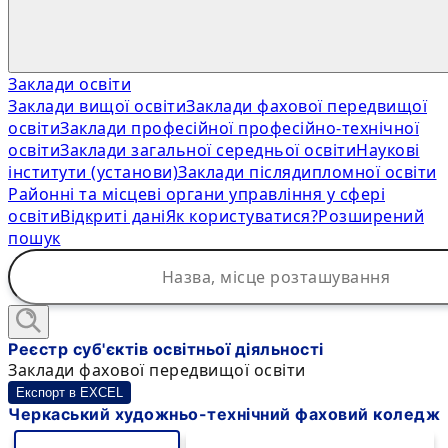
Заклади освіти
Заклади вищої освіти
Заклади фахової передвищої
освіти
Заклади професійної професійно-технічної
освіти
Заклади загальної середньої освіти
Наукові
інститути (установи)
Заклади післядипломної освіти
Районні та місцеві органи управління у сфері
освіти
Відкриті дані
Як користуватися?
Розширений
пошук
Реєстр суб'єктів освітньої діяльності
Заклади фахової передвищої освіти
Експорт в EXCEL
Черкаський художньо-технічний фаховий коледж