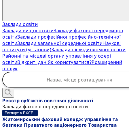
Заклади освіти
Заклади вищої освіти
Заклади фахової передвищої
освіти
Заклади професійної професійно-технічної
освіти
Заклади загальної середньої освіти
Наукові
інститути (установи)
Заклади післядипломної освіти
Районні та місцеві органи управління у сфері
освіти
Відкриті дані
Як користуватися?
Розширений
пошук
Реєстр суб'єктів освітньої діяльності
Заклади фахової передвищої освіти
Експорт в EXCEL
Житомирський фаховий коледж управління та
безпеки Приватного акціонерного Товариства