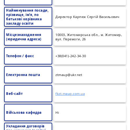
Найменування посади,
прізвище, ім’я, по
Директор Карпюк Сергій Васильович
батькові керівника
закладу освіти
Місцезнаходження
10003, Житомирська обл., м. Житомир,
(юридична адреса)
вул. Перемоги, 26
Телефон / факс
+38(041)-242-34-30
Електронна пошта
ztmaup@ukr.net
Веб-сайт
fkzt.maup.com.ua
Військова кафедра
Ні
Укладання договорів