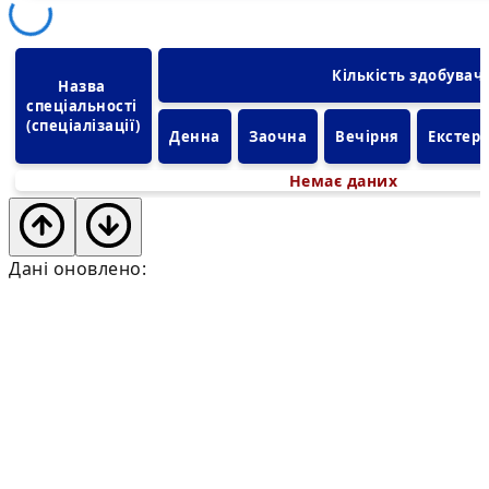
Кількість здобувач
Назва 
спеціальності 
(спеціалізації)
Денна
Заочна
Вечірня
Екстер
Немає даних
Дані оновлено: