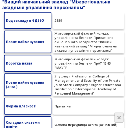
"Вищий навчальний заклад "Міжрегіональна
академія управління персоналом"
Код закладу в ЄДЕБО
2589
Житомирський фаховий коледж
управління та безпеки Приватного
Повне найменування
акціонерного Товариства "Вищий
навчальний заклад "Міжрегіональна
академія управління персоналом"
Житомирський фаховий коледж
Коротка назва
управління та безпеки ПрАТ "ВНЗ
"МАУП"
Zhytomyr Professional College of
Management and Security of the Private
Повне найменування
Joint Stock Company "Higher Educationa
(англ.)
Institution "Interregional Academy of
Personnel Management"
Форма власності
Приватна
×
Складник системи
Фахова передвища освіта (основний)
освіти