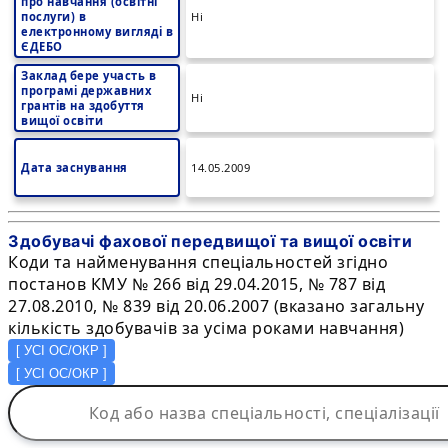
про навчання (освітні
послуги) в
Ні
електронному вигляді в
ЄДЕБО
Заклад бере участь в
програмі державних
Ні
грантів на здобуття
вищої освіти
Дата заснування
14.05.2009
Здобувачі фахової передвищої та вищої освіти
Коди та найменування спеціальностей згідно
постанов КМУ № 266 від 29.04.2015, № 787 від
27.08.2010, № 839 від 20.06.2007 (вказано загальну
кількість здобувачів за усіма роками навчання)
[
УСІ ОС/ОКР
]
[
УСІ ОС/ОКР
]